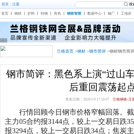
登录
|
注册
搜
首页
丨
钢材
丨
炉料
丨
特钢
丨
有色
丨
钢铁智策
丨
数据中心
丨
钢厂
丨
工地价
兰格首页
>
钢材
>
钢市简评
>钢材钢市简
钢市简评：黑色系上演“过山车
后重回震荡起
发表日期：2026/1/9 17:18:07
兰格钢铁-王英
行情回顾今日钢市价格窄幅回落。截
主力05合约报3144点，较上一交易日跌3
报3294点，较上一交易日跌34点；焦炭主力