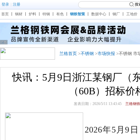
登录
|
注册
搜
首页
丨
钢材
丨
炉料
丨
特钢
丨
有色
丨
钢铁智策
丨
数据中心
丨
钢厂
丨
工地价
兰格首页
>
不锈钢
>
市场快报
>不锈钢 市
快讯：5月9日浙江某钢厂（
（60B）招标价
发表日期：2026/5/11 13:43:45
兰格钢
2026年5月