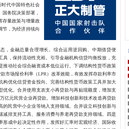
新时代中国特色社会
、国务院决策部署，
挥存量政策与增量政
调节，为经济持续向
状态，金融总量合理增长。综合运用逆回购、中期借贷便
工具，保持流动性充裕。引导金融机构信贷均衡投放，充
是推动社会综合融资成本低位运行。下调结构性货币政策
放贷款市场报价利率（LPR）改革效能，有效发挥存款利率市
机构优化信贷资金投向。完善结构性货币政策工具并加大
型优化。合并使用支农支小再贷款与再贴现额度，增加支
设1万亿元民营企业再贷款。增加科技创新和技术改造再贷款
较高的民营中小企业等纳入支持领域。合并设立科技创新与
碳减排支持工具、服务消费与养老再贷款支持领域。四是
率形成中起决定性作用，发挥好汇率对宏观经济、国际收