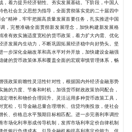
战，着力提升经济韧性、夯实发展基础。下阶段，中国人
特色社会主义思想为指导，全面贯彻落实党的二十届四中
两会”精神，牢牢把握高质量发展首要任务，扎实推进中国
基调，完整准确全面贯彻新发展理念，加快构建新发展格
精准有效实施适度宽松的货币政策，着力扩大内需、优化
经济发展内生动力，不断巩固拓展经济稳中向好势头。坚
进一步深化金融改革和高水平对外开放，加快建设金融强
稳健的货币政策体系和覆盖全面的宏观审慎管理体系，畅
增强政策前瞻性灵活性针对性，根据国内外经济金融形势
实施的力度、节奏和时机，加强货币财政政策协同配合，
稳定增长和物价合理回升。灵活运用多种货币政策工具，
对宽松，引导金融总量合理增长、信贷均衡投放，使社会
增长、价格总水平预期目标相匹配。进一步完善利率调控
善市场化利率形成传导机制，发挥市场利率定价自律机制
降低银行负债成本，引导金融机构提高利率定价能力，促