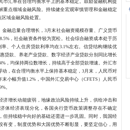
民币汇率在合理均衡水平上的基本稳定。鼓励金融机构提
解重点领域金融风险。持续健全宏观审慎管理和金融稳定
点区域金融风险处置。
。金融总量合理增长，3月末社会融资规模存量、广义货币
和8.5%，社会融资条件较为宽松。社会综合融资成本处于历
率、个人住房贷款利率均在3.1%左右。信贷结构继续优
普惠贷款、养老产业贷款、数字经济产业贷款分别同比增长
.3%、22.4%，均保持两位数增长，持续高于全部贷款增速。外汇市
浮动，在合理均衡水平上保持基本稳定，3月末，人民币对
上年末小幅升值1.2%，中国外汇交易中心（CFETS）人民币
9%。
经济增长动能疲弱，地缘政治风险持续上升，供给冲击和
经济体经济表现分化，各国央行货币政策调整存在不确定
，但持续稳中向好的基础还需进一步巩固。同时，我国经
没有变，制度优势和大国优势不断彰显，要坚定信心，用