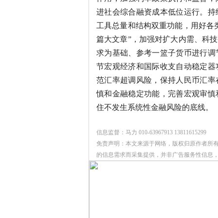
进社会综合融资成本低位运行。持
工具总量和结构双重功能，用好各
篇大文章”，加强对扩大内需、科
求为基础、参考一篮子货币进行调
节宏观经济和国际收支自动稳定器
范汇率超调风险，保持人民币汇率
慎和金融稳定功能，完善宏观审慎
住不发生系统性金融风险的底线。
信息监督：马力 010-63967913 13811615299
免责声明：本文来源于网络，版权归原作者所
的信息需求而采集提供，并非广告服务性信息