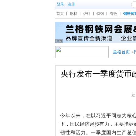
登录
|
注册
首页
丨
钢材
丨
炉料
丨
特钢
丨
有色
丨
钢铁智
兰格首页
>
央行发布一季度货币
发表
今年以来，在以习近平同志为核
下，国民经济起步有力，主要指标
韧性和活力。一季度国内生产总值