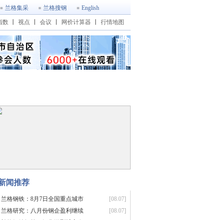
兰格集采
兰格搜钢
English
指数
丨
视点
丨
会议
丨
网价计算器
丨
行情地图