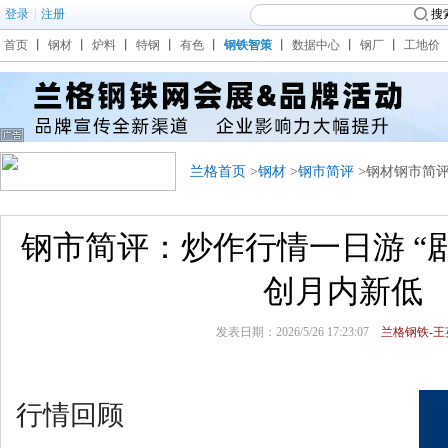
登录
|
注册
搜
首页
丨
钢材
丨
炉料
丨
特钢
丨
有色
丨
钢铁智策
丨
数据中心
丨
钢厂
丨
工地价
兰格首页
>
钢材
>
钢市简评
>钢材钢市简
钢市简评：炒作行情一日游 “
创月内新低
发表日期：2026/5/26 17:23:07
兰格钢铁-王
行情回顾