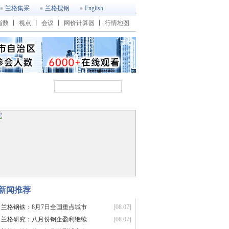
兰格集采
兰格搜钢
English
指数
丨
视点
丨
会议
丨
网价计算器
丨
行情地图