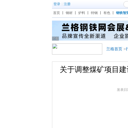
登录
|
注册
首页
丨
钢材
丨
炉料
丨
特钢
丨
有色
丨
钢铁智
兰格首页
>
关于调整煤矿项目建
发表日期：