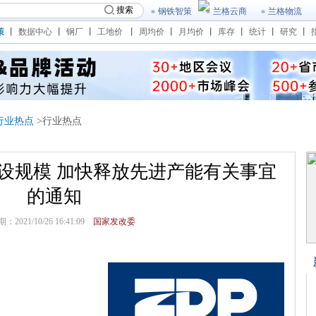
搜索
钢铁智策
兰格云商
兰格物流
策
丨
数据中心
丨
钢厂
丨
工地价
丨
周均价
丨
月均价
丨
库存
丨
统计
丨
研究
丨
行业热点
>行业热点
设规模 加快释放先进产能有关事宜
的通知
2021/10/26 16:41:09
国家发改委