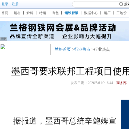
登录
|
注册
搜
首页
丨
钢材
丨
炉料
丨
特钢
丨
有色
丨
钢铁智策
丨
数据中心
丨
钢厂
丨
工地价
兰格首页
>
行业热点
>行业热点
墨西哥要求联邦工程项目使
发表日期：2026/5/6 10:16:44
商务部
据报道，墨西哥总统辛鲍姆宣