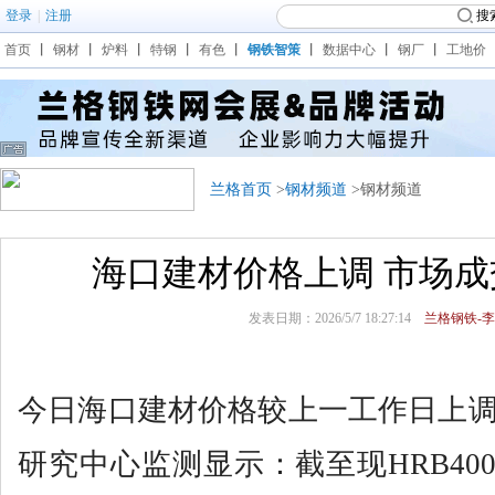
登录
|
注册
搜
首页
丨
钢材
丨
炉料
丨
特钢
丨
有色
丨
钢铁智策
丨
数据中心
丨
钢厂
丨
工地价
兰格首页
>
钢材频道
>钢材频道
海口建材价格上调 市场
发表日期：2026/5/7 18:27:14
兰格钢铁-李
今日海口建材价格较上一工作日上调
研究中心监测显示：截至现HRB400