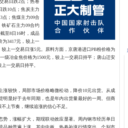
一交易日跌2点；热卷
日跌10点；焦炭主力
23点；焦煤主力09合
；铁矿石主力09合约
。截至8日16时，成品
为3417元，较上一
元，较上一交易日涨5元。原料方面，京唐港进口PB粉价格为
准一级冶金焦价格为1500元，较上一交易日持平；唐山迁安
，较上一交易日持平。
上涨较快，局部市场价格略微松动，降价10元出货。从成
货明显好于去年同期，也是年内出货量最好的一周。但商
跟不上节奏，继续追涨的信心不足。
态势，涨幅扩大，期现联动效应显著。周内钢市经历单日
流品种普遍上涨，其中中板、热卷补涨行情突出，个别市