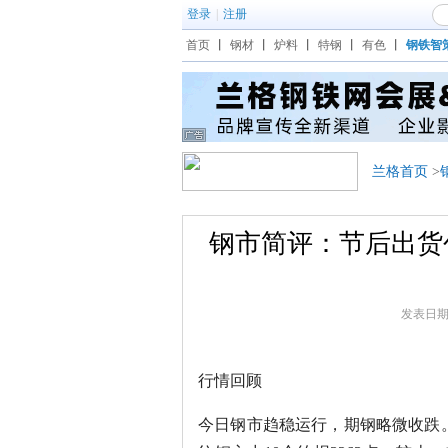
登录
|
注册
首页
丨
钢材
丨
炉料
丨
特钢
丨
有色
丨
钢铁智
兰格首页
>
钢市简评：节后出货
发表日期：20
行情回顾
今日钢市趋稳运行，期钢略微收跌