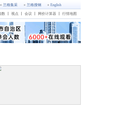
兰格集采
兰格搜钢
English
指数
丨
视点
丨
会议
丨
网价计算器
丨
行情地图