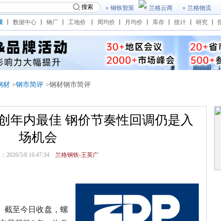
搜索
钢铁智策
兰格云商
兰格物流
策
丨
数据中心
丨
钢厂
丨
工地价
丨
周均价
丨
月均价
丨
库存
丨
统计
丨
研究
丨
钢材
>
钢市简评
>钢材钢市简评
创年内最佳 钢价节奏性回调仍是入
场机会
26/5/8 16:47:34
兰格钢铁-王英广
。截至今日收盘，螺