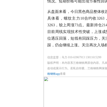
情况。短期价格可能出现节奏性回
从盘面来看，今日黑色商品整体收跌
具体看，螺纹主力10合约收326
3263，较上周涨73点。最新持仓
目前周线实现技术性突破，上涨成势
位遇压回落，短线有回踩压力，关注下
踩，仍会继续上涨。关注再次入场
信息监督：马力 010-63967913 13811615299
版权声明：本内容系兰格钢铁网原创内容。凡
改动或展示行为。若私自转载，兰格钢铁网保
格钢铁app
查看