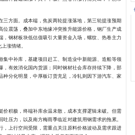
在三方面。成本端，焦炭两轮提涨落地，第三轮提涨预期
高位震荡，叠加中东地缘冲突推升能源价格，钢厂生产成
端，钢材板块低估值吸引大量资金入场，螺纹、热卷主力
化上涨情绪。
游集中补库，基建项目赶工、制造业中新能源、造船等领
爆，有效消化国内货源；同时钢材社会库存持续下降，部
品种分化明显，中厚板订货充足，冷轧则因下游汽车、家
挺价积极，终端补库余温未散，成本支撑逻辑未破。但需
回吐压力，以及南方梅雨季临近对建筑用钢需求的拖累。
行，上行空间受限，需重点关注原料价格波动及需求跟进