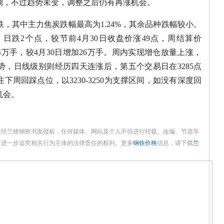
调，不过趋势未变，调整之后仍有再涨机会。
，其中主力焦炭跌幅最高为1.24%，其余品种跌幅较小。
3，日跌2个点，较节前4月30日收盘价涨49点，周结算价
214万手，较4月30日增加26万手。周内实现增仓放量上涨，
，日线级别则经历四天连涨后，第五个交易日在3285点
周回踩点位，以3230-3250为支撑区间，如没有深度回
机会。
未经兰格钢铁书面授权，任何媒体、网站及个人不得进行转载、改编、节选等
留进一步追究相关行为主体的法律责任的权利。更多
钢铁价格
信息，请下载
兰