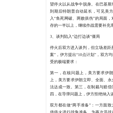
望停火以从战争中脱身。在巴基斯
到期后特朗普自动延长，可见美
入“鱼死网破、两败俱伤”的局面
存的一半以上，继续作战需要补充
3、谈判陷入“边打边谈”僵局
停火后双方进入谈判，但立场差距悬
案”，伊方提出“10点计划”，双
受的极端要求：
第一，在核问题上，美方要求伊
上，美方要求伊朗立即、全面、永
法达成一致。第三，在制裁与赔偿
四，在导弹问题上，伊方拒绝纳入
双方都在做“两手准备”：一方面
借停火进行战争准备，为再次开战