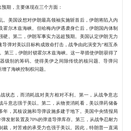
出预期，主要体现在三个方面：
乱。美国设想对伊朗最高领袖实施斩首后，伊朗将陷入内
及霍尔木兹海峡。但哈梅内伊遇袭身亡后，伊朗国内体制
强硬。第二，伊朗军事实力远超预期。美国认定伊朗无力
速导弹对美以目标构成致命打击，战争由此演变为“相互杀
面。第三，伊朗封锁霍尔木兹海峡。这一举措使伊朗获得了
武器级别的筹码。使得美伊之间除传统的核问题、导弹问
新增了海峡控制权问题。
耗战状态，而消耗战对美方相对不利。第一，从战争意志
战斗意志强于美以。第二，从物资消耗看，美以弹药储备
多年，其核设施和导弹设施多建于地下。美国中央情报局
导弹发射装置及70%的弹道导弹库存。第三，从战争忍耐力
制裁，对苦难的承受力也强于美以。因此，特朗普一直渴