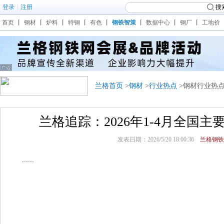
登录
|
注册
搜
首页
丨
钢材
丨
炉料
丨
特钢
丨
有色
丨
钢铁智策
丨
数据中心
丨
钢厂
丨
工地价
兰格首页
>
钢材
>
行业热点
>钢材行业热
兰格追踪：2026年1-4月全国
发表日期：2026/5/20 18:00:36
兰格钢铁
......