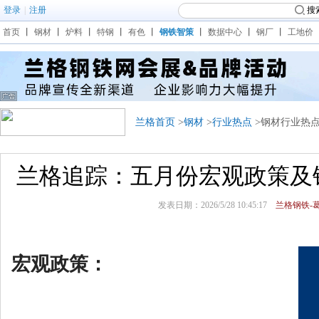
登录
|
注册
搜
首页
丨
钢材
丨
炉料
丨
特钢
丨
有色
丨
钢铁智策
丨
数据中心
丨
钢厂
丨
工地价
兰格首页
>
钢材
>
行业热点
>钢材行业热
兰格追踪：五月份宏观政策及
发表日期：2026/5/28 10:45:17
兰格钢铁-
宏观政策：