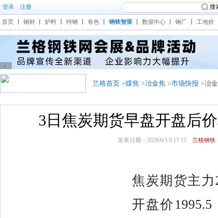
登录
|
注册
搜
首页
丨
钢材
丨
炉料
丨
特钢
丨
有色
丨
钢铁智策
丨
数据中心
丨
钢厂
丨
工地价
兰格首页
>
煤焦
>
冶金焦
>
市场快报
>冶
3日焦炭期货早盘开盘后
发表日期：2026/6/3 9:17:15
兰格钢铁
焦炭期货主力2
开盘价1995